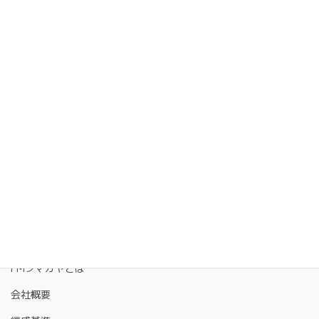
送信ボタンは1回だけ押してください。
送信完了まで時間がかかることがあります。
This site is protected by reCAPTCHA and the Google
Privacy Policy
and
Terms of Service
apply.
FMクマガヤとは
会社概要