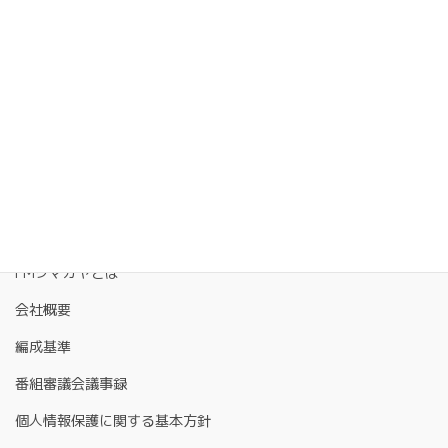
6月4日(金)は【#熊谷チェアリング！自然とつながる】
2021年6月3日
FMクマガヤとは
会社概要
編成基準
番組審議会議事録
個人情報保護に関する基本方針