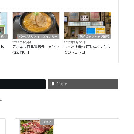
加盟店
パーソナリティ・ダイアリー
番組ピックアップ情報
2022年10月4日
2022年9月30日
きあ
マルキン百年味噌ラーメンお
もっと！乗ってみんべぇちち
得に旨い！
てつトコトコ
Copy
香
加盟店