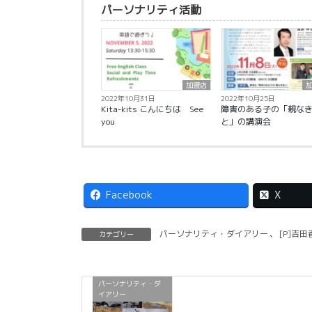
パーソナリティ活動
加盟店
2022年10月31日
2022年10月25日
Kita-kits こんにちは See
障害のある子の「親な
you
と」の講演会
Facebook
X
パーソナリティ・ダイアリー
、
[P]吉田
カテゴリー
パーソナリティ・ダ
イアリー