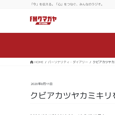
コ
ナ
「今」を伝える。「心」をつなぐ、みんなのラジオ。
ン
ビ
テ
ゲ
ン
ー
ツ
シ
に
ョ
移
ン
動
に
移
動
HOME
パーソナリティ・ダイアリー
クビアカツヤカ
2020年8月11日
クビアカツヤカミキリ