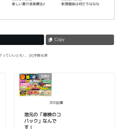
楽しい夏の音楽療法♪
新課題曲は何だろななな
Copy
ナマっていいとも!
、
[B]宇野元英
加盟店
次の記事
地元の「車検のコ
バック」なんで
す！