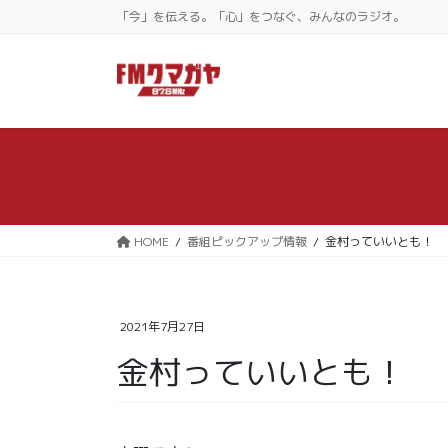
コ
ナ
「今」を伝える。「心」をつなぐ、みんなのラジオ。
ン
ビ
テ
ゲ
ン
ー
ツ
シ
に
ョ
移
ン
動
に
移
動
HOME
番組ピックアップ情報
金村っていいとも！
2021年7月27日
金村っていいとも！