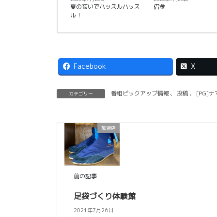
夏の装いでハッスルハッス
借金
ル！
Facebook
X
番組ピックアップ情報
、
投稿
、
[PG]
カテゴリー
加盟店
前の記事
足袋づくり体験館
2021年7月26日