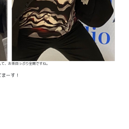
んて、お茶目っぷり全開ですね。
てまーす！