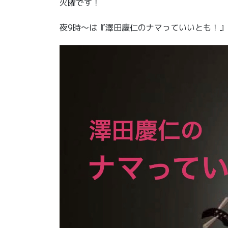
火曜です！
夜9時〜は『澤田慶仁のナマっていいとも！』