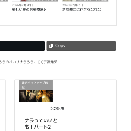
2026年7月28日
2026年7月23日
楽しい夏の音楽療法♪
新課題曲は何だろななな
Copy
うららのオカリナららら
、
[B]宇野元英
番組ピックアップ情
報
次の記事
ナラっていいと
も！パート2