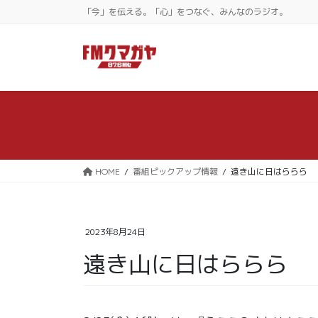
コ
ナ
「今」を伝える。「心」をつなぐ、みんなのラジオ。
ン
ビ
テ
ゲ
ン
ー
ツ
シ
に
ョ
移
ン
動
に
移
動
HOME
番組ピックアップ情報
遠き山に日はららら
2023年8月24日
遠き山に日はららら