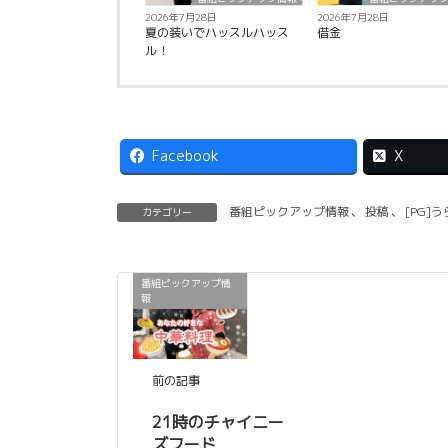
2026年7月28日
2026年7月28日
夏の装いでハッスルハッス
借金
ル！
Facebook
X
番組ピックアップ情報
、
投稿
、
[PG]
カテゴリー
番組ピックアップ情
報
前の記事
21時のチャイニー
ズフード