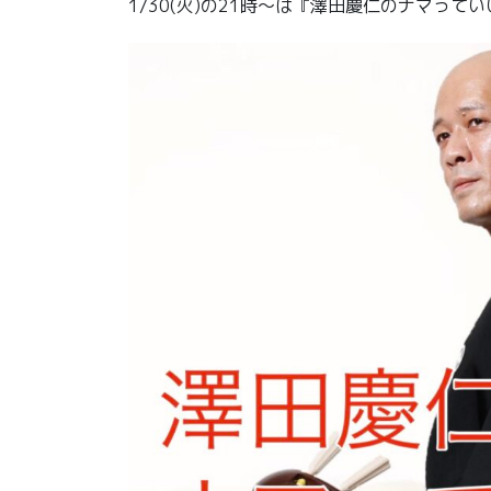
1/30(火)の21時〜は『澤田慶仁のナマって