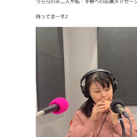
うららのお二人や私・宇野への応援メッセー
待ってま―す♪