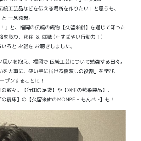
伝統工芸品などを伝える場所を作りたい」と思うも、
と 一念発起。
だ！」と、福岡の伝統の織物【久留米絣】を通じて知った
絡を取り、移住 ＆ 就職 (←すばやい行動力！)
いろと お話を お聴きしました。
熱い思いを抱え、福岡で 伝統工芸について勉強する日々。
いを大事に、使い手に届ける橋渡しの役割」を学び、
ープンすることに！
品の数々。【行田の足袋】や【羽生の藍染製品】、
寝床】の【久留米絣のMONPE – もんぺ -】も！