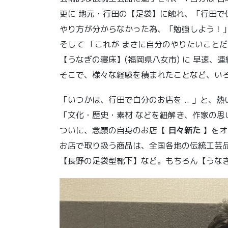
更に 地元・行田の【足袋】に触れ、「行田で
やり方が分からなかった為、「勉強しよう！」
そして 「これが まさに自分のやりたいこと
【うなぎの寝床】(福岡県八女市) に 早速、連
そこで、様々な経験を積まれたことなど、いろ
「いつかは、行田で自分のお店を .. 」と、
「文化・歴史・素材 などを紐解き、作家の思
ついに、念願の自身のお店【
日々新た
】をオ
お店で取り扱う商品は、全国各地の伝統工芸
【長野の足袋型靴下】など。もちろん【うなぎの