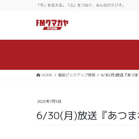
コ
ナ
「今」を伝える。「心」をつなぐ、みんなのラジオ。
ン
ビ
テ
ゲ
ン
ー
ツ
シ
に
ョ
移
ン
動
に
移
動
HOME
番組ピックアップ情報
6/30(月)放送『あつ
2025年7月5日
6/30(月)放送『あつ