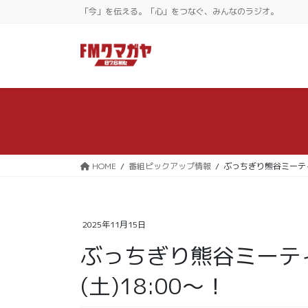
コ
ナ
「今」を伝える。「心」をつなぐ、みんなのラジオ。
ン
ビ
テ
ゲ
ン
ー
ツ
シ
に
ョ
移
ン
動
に
移
動
HOME
番組ピックアップ情報
ぶっちぎり熊谷ミーティン
2025年11月15日
ぶっちぎり熊谷ミーティ
(土)18:00〜！