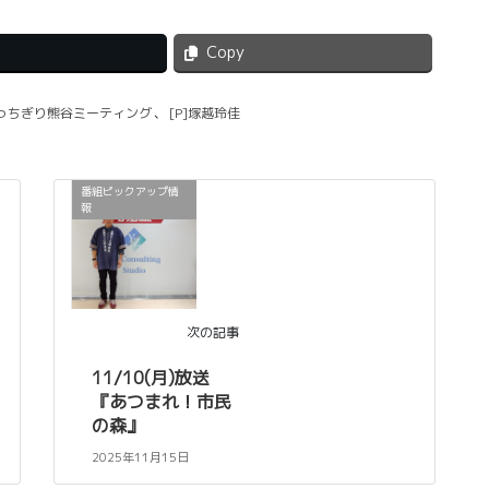
Copy
ぶっちぎり熊谷ミーティング
、
[P]塚越玲佳
番組ピックアップ情
報
次の記事
11/10(月)放送
『あつまれ！市民
の森』
2025年11月15日