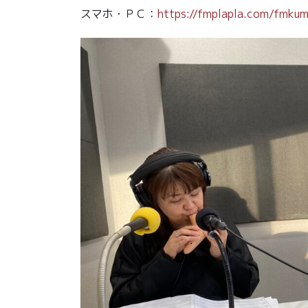
スマホ・ＰＣ：
https://fmplapla.com/fmku