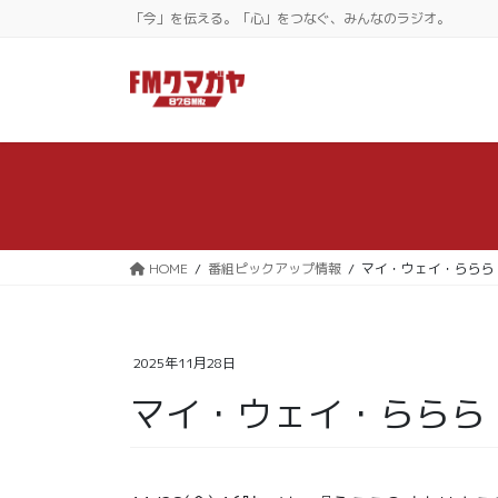
コ
ナ
「今」を伝える。「心」をつなぐ、みんなのラジオ。
ン
ビ
テ
ゲ
ン
ー
ツ
シ
に
ョ
移
ン
動
に
移
動
HOME
番組ピックアップ情報
マイ・ウェイ・ららら
2025年11月28日
マイ・ウェイ・ららら