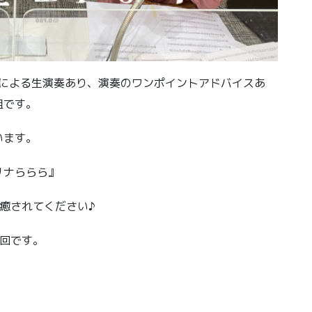
さんによる生演奏あり、演奏のワンポイントアドバイスあ
組です。
います。
リナららら』
に癒されてください♪
回です。
。