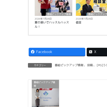
番組ピックアップ情報
番組ピックアッ
2026年7月28日
2026年7月28日
夏の装いでハッスルハッス
借金
ル！
Facebook
X
番組ピックアップ情報
、
投稿
、
[PG]
カテゴリー
番組ピックアップ情
報