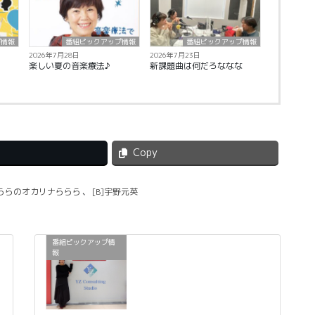
プ情報
番組ピックアップ情報
番組ピックアップ情報
2026年7月28日
2026年7月23日
楽しい夏の音楽療法♪
新課題曲は何だろななな
Copy
うららのオカリナららら
、
[B]宇野元英
番組ピックアップ情
報