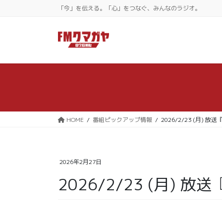
コ
ナ
「今」を伝える。「心」をつなぐ、みんなのラジオ。
ン
ビ
テ
ゲ
ン
ー
ツ
シ
に
ョ
移
ン
動
に
移
動
HOME
番組ピックアップ情報
2026/2/23 (月)
2026年2月27日
2026/2/23 (月)