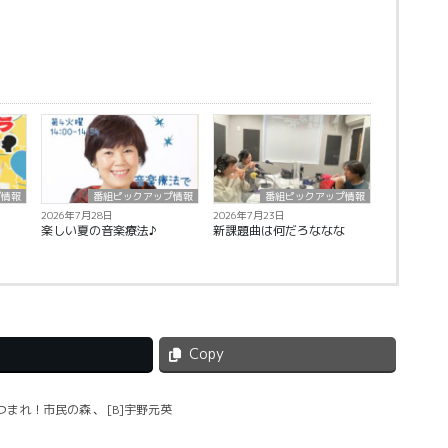
プ情報
番組ピックアップ情報
番組ピックアップ情報
2026年7月28日
2026年7月23日
楽しい夏の音楽療法♪
新課題曲は何だろななな
Copy
あつまれ！市民の森
、
[B]宇野元英