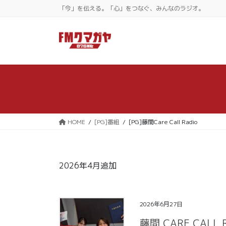
コ
ナ
「今」を伝える。「心」をつなぐ、みんなのラジオ。
ン
ビ
テ
ゲ
ン
ー
ツ
シ
に
ョ
移
ン
動
に
移
動
HOME
[PG]番組
[PG]藤間Care Call Radio
2026年4月追加
2026年6月27日
藤間 CARE CALL