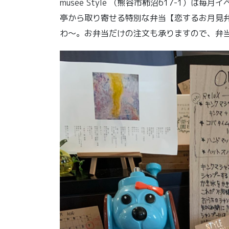
musee Style （熊谷市柿沼617-1）
亭から取り寄せる特別な弁当【恋するお月見弁
わ〜。お弁当だけの注文も承りますので、弁当受付