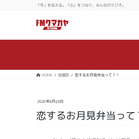
コ
ナ
「今」を伝える。「心」をつなぐ、みんなのラジオ。
ン
ビ
テ
ゲ
ン
ー
ツ
シ
に
ョ
移
ン
動
に
移
動
HOME
加盟店
恋するお月見弁当って？！
2020年8月29日
恋するお月見弁当って