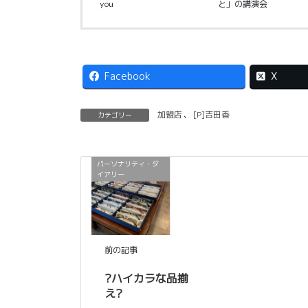
you
と」の講演会
Facebook
X
加盟店
、
[P]吉田香
カテゴリー
パーソナリティ・ダ
イアリー
前の記事
?ハイカラな品揃
え?