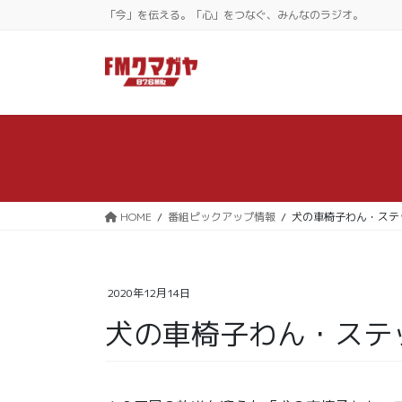
コ
ナ
「今」を伝える。「心」をつなぐ、みんなのラジオ。
ン
ビ
テ
ゲ
ン
ー
ツ
シ
に
ョ
移
ン
動
に
移
動
HOME
番組ピックアップ情報
犬の車椅子わん・ステ
2020年12月14日
犬の車椅子わん・ステ