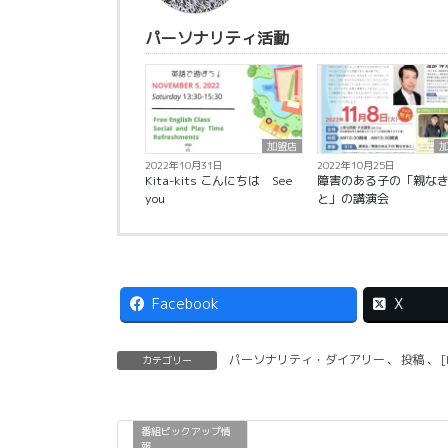
パーソナリティ活動
加盟店
2022年10月31日
2022年10月25日
Kita-kits こんにちは See
障害のある子の「親な
you
と」の講演会
Facebook
X
パーソナリティ・ダイアリー
、
投稿
、
カテゴリー
番組ピックアップ情
報