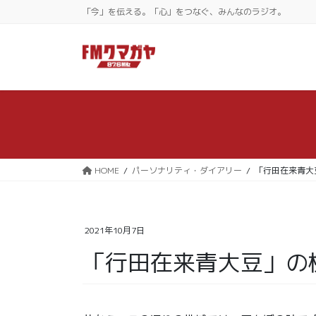
コ
ナ
「今」を伝える。「心」をつなぐ、みんなのラジオ。
ン
ビ
テ
ゲ
ン
ー
ツ
シ
に
ョ
移
ン
動
に
移
動
HOME
パーソナリティ・ダイアリー
「行田在来青大
2021年10月7日
「行田在来青大豆」の