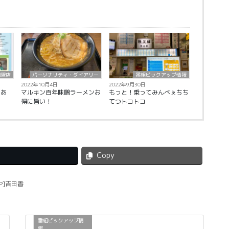
加盟店
パーソナリティ・ダイアリー
番組ピックアップ情報
2022年10月4日
2022年9月30日
きあ
マルキン百年味噌ラーメンお
もっと！乗ってみんべぇちち
得に旨い！
てつトコトコ
Copy
[P]吉田香
番組ピックアップ情
報