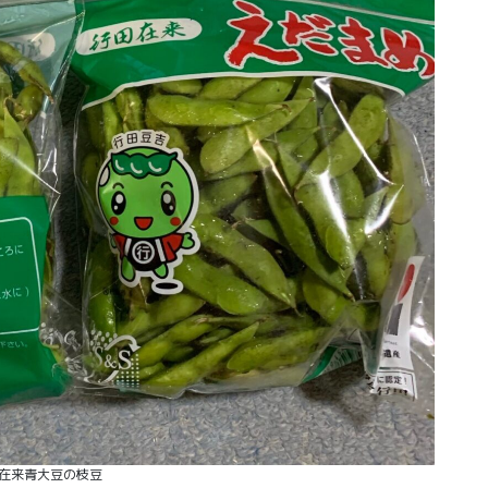
在来青大豆の枝豆