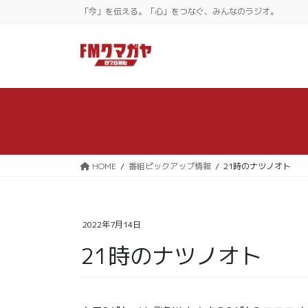
コ
ナ
「今」を伝える。「心」をつなぐ、みんなのラジオ。
ン
ビ
テ
ゲ
ン
ー
ツ
シ
に
ョ
移
ン
動
に
移
動
HOME
番組ピックアップ情報
21時のナツノオト
2022年7月14日
21時のナツノオト