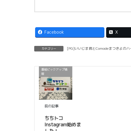
Facebook
X
[PG]いいじま君とComodeまつきよ
カテゴリー
番組ピックアップ情
報
前の記事
ちちトコ
Instagram始めま