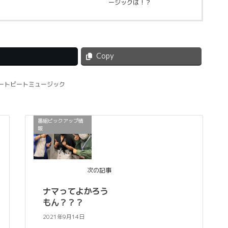
ージックは！？
Copy
のハートビートミュージック
番組ピックアップ情
報
次の記事
ナマってよかろう
もん？？？
2021年9月14日