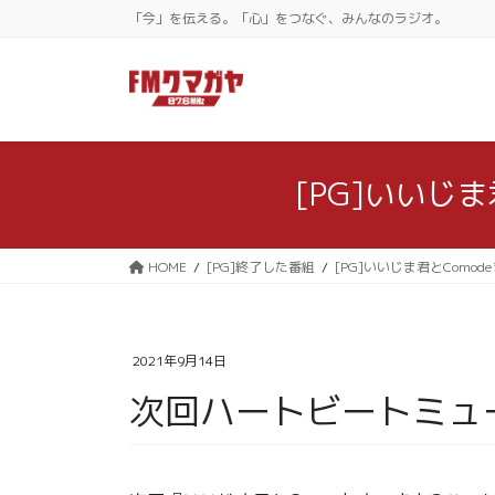
コ
ナ
「今」を伝える。「心」をつなぐ、みんなのラジオ。
ン
ビ
テ
ゲ
ン
ー
ツ
シ
に
ョ
移
ン
[PG]いいじ
動
に
移
動
HOME
[PG]終了した番組
[PG]いいじま君とCom
2021年9月14日
次回ハートビートミュ