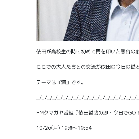
依田が高校生の時に初めて門を叩いた熊谷の
ここでの大人たちとの交流が依田の今日の礎
テーマは『酒』です。
_/_/_/_/_/_/_/_/_/_/_/_/_/_/_/_/_/_/_/
FMクマガヤ番組『依田哲哉の即・今日でGO
10/26(月) 19時〜19:54