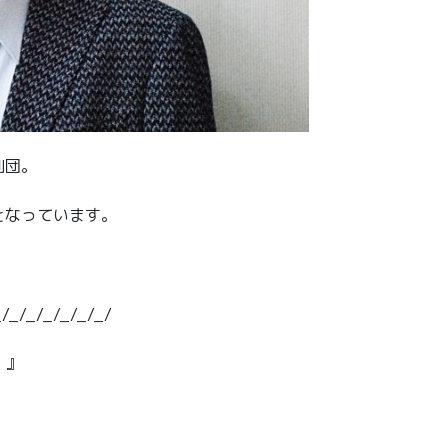
劇団。
となっています。
_/_/_/_/_/_/_/
！』