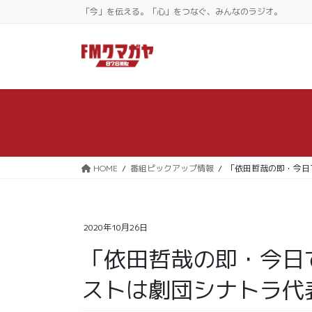
コ
ナ
「今」を伝える。「心」をつなぐ、みんなのラジオ。
ン
ビ
テ
ゲ
ン
ー
ツ
シ
に
ョ
移
ン
動
に
移
動
HOME
番組ピックアップ情報
「依田哲哉の即・今日
2020年10月26日
「依田哲哉の即・今日で
ストは劇団シナトラ代