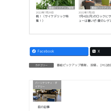
番組ピックアップ情報
番組ピックアッ
2022年7月29日
2022年7月2日
桃！（サイケデリック特
7月4日(月)のロックに
集！）
ューは暑いぜ!夏のレゲ
Facebook
X
番組ピックアップ情報
、
投稿
、
[PG]
カテゴリー
パーソナリティ・ダ
イアリー
前の記事