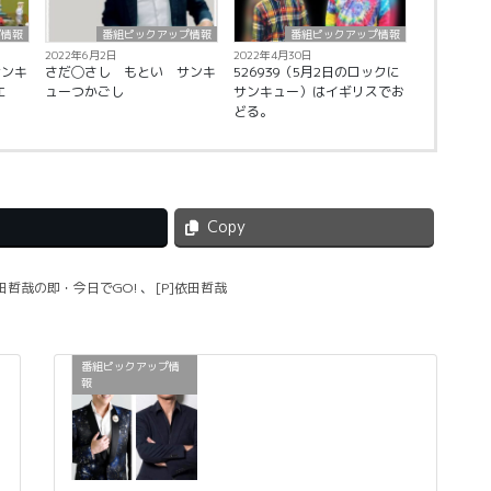
プ情報
番組ピックアップ情報
番組ピックアップ情報
2022年6月2日
2022年4月30日
サンキ
さだ◯さし もとい サンキ
526939（5月2日のロックに
エ
ューつかごし
サンキュー）はイギリスでお
どる。
Copy
依田哲哉の即・今日でGO!
、
[P]依田哲哉
番組ピックアップ情
報