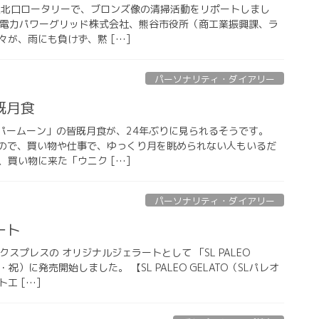
JR熊谷駅北口ロータリーで、ブロンズ像の清掃活動をリポートしまし
京電力パワーグリッド株式会社、熊谷市役所（商工業振興課、ラ
が、雨にも負けず、黙 […]
パーソナリティ・ダイアリー
既月食
「スーパームーン」の皆既月食が、24年ぶりに見られるそうです。
めるので、買い物や仕事で、ゆっくり月を眺められない人もいるだ
買い物に来た「ウニク […]
パーソナリティ・ダイアリー
ート
スプレスの オリジナルジェラートとして 「SL PALEO
木・祝）に発売開始しました。 【SL PALEO GELATO（SLパレオ
工 […]