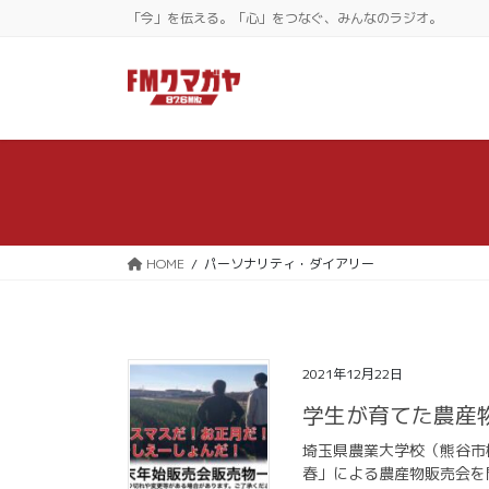
コ
ナ
「今」を伝える。「心」をつなぐ、みんなのラジオ。
ン
ビ
テ
ゲ
ン
ー
ツ
シ
に
ョ
移
ン
動
に
移
動
HOME
パーソナリティ・ダイアリー
2021年12月22日
学生が育てた農産
埼玉県農業大学校（熊谷市
春」による農産物販売会を