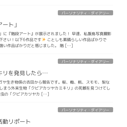
パーソナリティ・ダイアリー
アート」
」に『階段アート』が展示されました！ 早速、私飯島写真撮影
下さい！以下6作品です
ことしも素晴らしい作品ばかりで
い作品ばかりだと感じました。 階 […]
パーソナリティ・ダイアリー
キリを発見したら…
 FMクマガヤ生き物係の吉田から報告です。桜、梅、桃、スモモ、梨な
しまう外来生物「クビアカツヤカミキリ」の死骸を見つけてし
虫の「クビアカツヤカ […]
パーソナリティ・ダイアリー
活動リポート