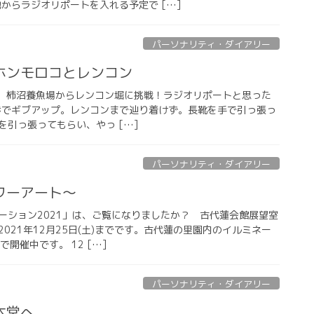
現地からラジオリポートを入れる予定で […]
パーソナリティ・ダイアリー
ホンモロコとレンコン
寒風の中、柿沼養魚場からレンコン堀に挑戦！ラジオリポートと思った
歩でギブアップ。レンコンまで辿り着けず。長靴を手で引っ張っ
を引っ張ってもらい、やっ […]
パーソナリティ・ダイアリー
ワーアート〜
ーション2021」は、ご覧になりましたか？ 古代蓮会館展望室
021年12月25日(土)までです。古代蓮の里園内のイルミネー
で開催中です。 12 […]
パーソナリティ・ダイアリー
本堂へ