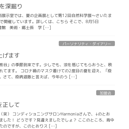
展を深掘り
術展示室では、夏の企画展として第12回自然科学展～さいたま
)まで開催しています。詳しくは、こちら そこで、8月5日
谷図書館 美術・郷土係 学 […]
パーソナリティ・ダイアリー
上げます
熊谷」の季節到来です。少しでも、涼を感じてもらおうと、秩
れてます。 コロナ禍のマスク着けての2度目の夏を迎え、「疫
。さて、疫病退散と言えば、今年のう […]
加盟店
を正して
笑） コンディショニングサロンHarmoniaさんで、↓のとお
ました！ どうです？見違えましたでしょ？ ここのところ、背中
たのですが、このとおりス […]