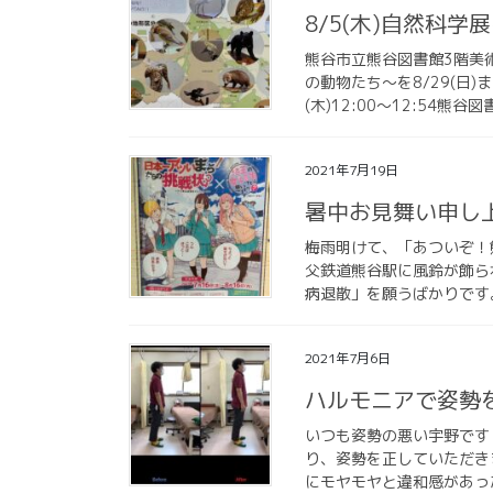
8/5(木)自然科学
熊谷市立熊谷図書館3階美
の動物たち～を8/29(日
(木)12:00〜12:54熊
2021年7月19日
暑中お見舞い申し
梅雨明けて、「あついぞ！
父鉄道熊谷駅に風鈴が飾ら
病退散」を願うばかりです
2021年7月6日
ハルモニアで姿勢
いつも姿勢の悪い宇野です（
り、姿勢を正していただき
にモヤモヤと違和感があっ