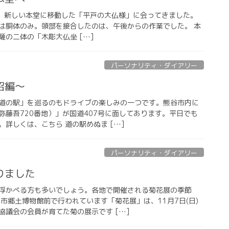
前10時、新しい本堂に移動した「平戸の大仏様」に会ってきました。
は胴体のみ。頭部を接合したのは、午後からの作業でした。 本
の二体の「木彫大仏坐 […]
パーソナリティ・ダイアリー
沼編〜
道の駅」を巡るのもドライブの楽しみの一つです。熊谷市内に
弥藤吾720番地）」が国道407号に面してあります。平日でも
詳しくは、こちら 道の駅めぬま […]
パーソナリティ・ダイアリー
りました
浮かべる方も多いでしょう。各地で開催される菊花展の季節
市郷土博物館前で行われています「菊花展」は、11月7日(日)
協議会の会員が育てた菊の展示です […]