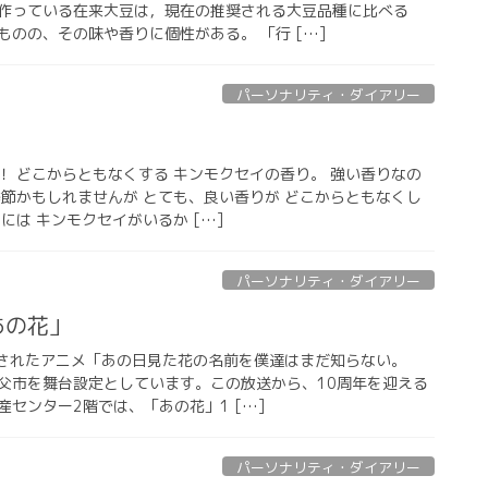
作っている在来大豆は，現在の推奨される大豆品種に比べる
のの、その味や香りに個性がある。 「行 […]
パーソナリティ・ダイアリー
！ どこからともなくする キンモクセイの香り。 強い香りなの
季節かもしれませんが とても、良い香りが どこからともなくし
には キンモクセイがいるか […]
パーソナリティ・ダイアリー
あの花」
放送されたアニメ「あの日見た花の名前を僕達はまだ知らない。
父市を舞台設定としています。この放送から、10周年を迎える
センター2階では、「あの花」1 […]
パーソナリティ・ダイアリー