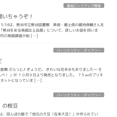
番組ピックアップ情報
聞いちゃうぞ！
:00〜15:54は、熊谷市立熊谷図書館 美術・郷土係の蔵持俊輔さんを
「熊谷を彩る発掘出土品展」について、詳しいお話を伺いま
内の発掘調査が始 […]
パーソナリティ・ダイアリー
だ
産館 ぶらっと♪ ぎょうだ。 きれいな花手水もありました〜 そ
んべ！ 」が １０月９日より発売となりました。 ７５㎜のブリキ
ネットになっていま […]
パーソナリティ・ダイアリー
」の枝豆
は、田んぼの畦で「地元の大豆（在来大豆）」が作られてい